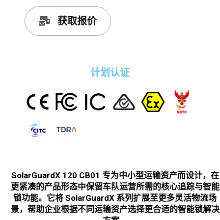
获取报价
计划认证
SolarGuardX 120 CB01 已规划/获得多项国际认证，包括 CE、FCC、IC、RCM、ATEX、NBTC、CITC 和 TDRA，可支持其在欧洲、北美、中东及亚太等地区的车队管理、物流监控和跨境运输场景中合规部署。
SolarGuardX 120 CB01 专为中小型运输资产而设计，在
更紧凑的产品形态中保留车队运营所需的核心追踪与智能
锁功能。它将 SolarGuardX 系列扩展至更多灵活物流场
景，帮助企业根据不同运输资产选择更合适的智能锁解决