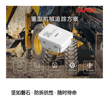
坚如磐石 · 防拆抗性 · 随时待命