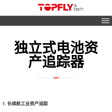
独立式电池资
产追踪器
TOPFLYtech 电池式资产追踪器适用于无法依赖外接电源、固定接线或现场基础设施的资产管理场景。设备内置电池，并采用低功耗通信设计，可帮助企业对无源设备、移动资产、物流装备、周转载具和临时部署项目进行独立的位置追踪与状态管理。
在这一产品类别中，不同型号并不面向完全相同的使用场景。有些设备更适合长期部署在重型机械、集装箱、拖车或户外工业资产上，重点在于长续航、低维护和稳定的位置可视化；另一些设备则更适合小型资产、包裹追踪、临时项目、经销商渠道项目，或需要更灵活安装与更高频率追踪的应用场景。
根据不同型号，TOPFLYtech 电池式资产追踪器可支持 GNSS 定位、移动检测、电子围栏告警、BLE 传感器集成，以及可配置的上报间隔，帮助企业在追踪频率与电池寿命之间取得更合理的平衡。
这些设备适合需要减少安装复杂度、降低维护成本，并提升非供电资产可视化管理能力的企业使用。
1. 长续航工业资产追踪