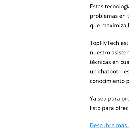
Estas tecnologí
problemas en t
que maximiza la
TopFlyTech está
nuestro asisten
técnicas en cu
un chatbot – e
conocimiento 
Ya sea para pr
listo para ofre
Descubre más 