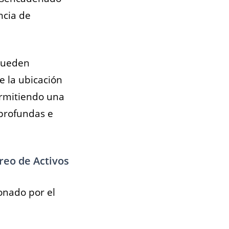
ncia de
 pueden
e la ubicación
ermitiendo una
 profundas e
treo de Activos
onado por el