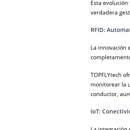
Esta evolución 
verdadera gest
RFID: Automati
La innovación 
completamente 
TOPFLYtech ofr
monitorear la 
conductor, aume
IoT: Conectivi
La integración