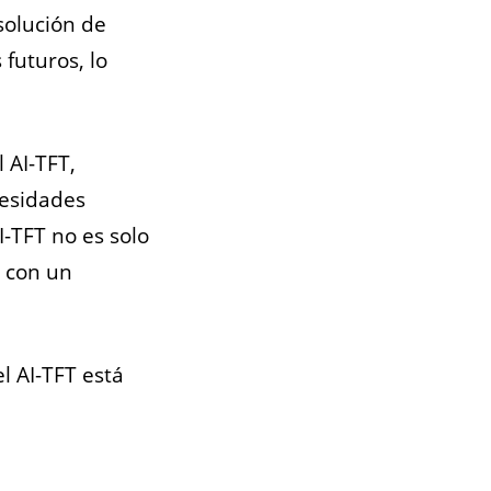
solución de
futuros, lo
 AI-TFT,
cesidades
-TFT no es solo
 con un
l AI-TFT está