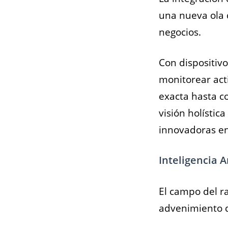
una nueva ola 
negocios.
Con dispositiv
monitorear acti
exacta hasta c
visión holístic
innovadoras en
Inteligencia A
El campo del r
advenimiento d