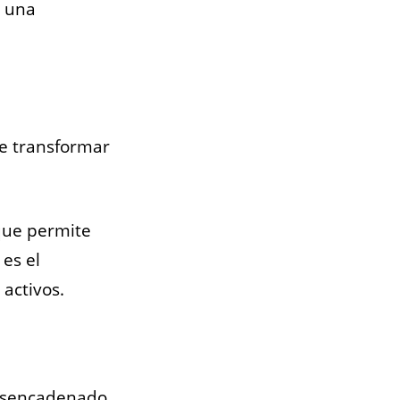
a una
de transformar
ue permite
es el
 activos.
 desencadenado