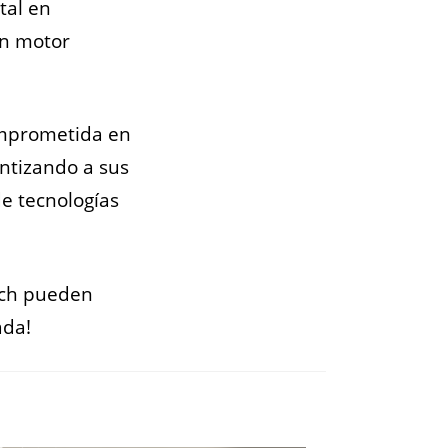
tal en
un motor
omprometida en
ntizando a sus
de tecnologías
ech pueden
ada!