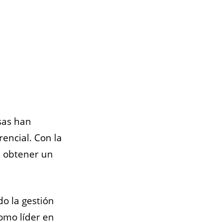
sas han
encial. Con la
e obtener un
do la gestión
omo líder en