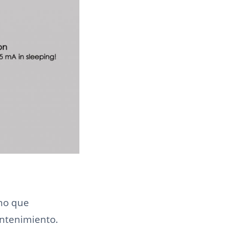
ino que
antenimiento.