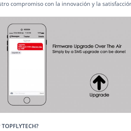
tro compromiso con la innovación y la satisfacción
ir TOPFLYTECH?