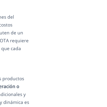
nes del
costos
ruten de un
 FOTA requiere
 que cada
s productos
eración o
dicionales y
 y dinámica es