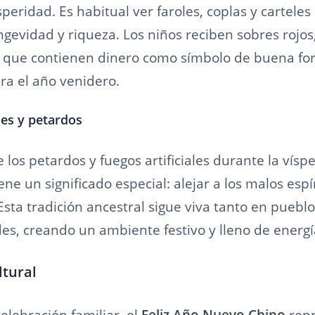
speridad. Es habitual ver faroles, coplas y carteles
ongevidad y riqueza. Los niños reciben sobres rojos
, que contienen dinero como símbolo de buena fo
ra el año venidero.
les y petardos
 los petardos y fuegos artificiales durante la vísp
ne un significado especial: alejar a los malos espír
Esta tradición ancestral sigue viva tanto en puebl
es, creando un ambiente festivo y lleno de energí
ltural
celebración familiar, el
Feliz Año Nuevo Chino
repr