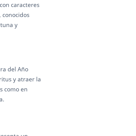
 con caracteres
, conocidos
rtuna y
era del Año
itus y atraer la
os como en
a.
esenta un