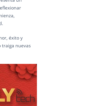
eflexionar
mienza,
d.
mor, éxito y
 traiga nuevas