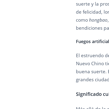
suerte y la pro
de felicidad, l
como
hongbao
bendiciones pa
Fuegos artificia
El estruendo de
Nuevo Chino tie
buena suerte. 
grandes ciudad
Significado cu
Más allá de la 