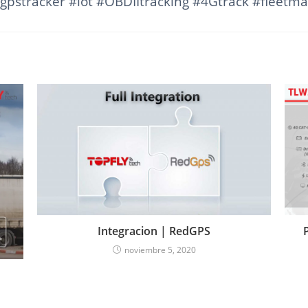
gpstracker #iot #OBDIItracking #4Gtrack #fleet
Integracion | RedGPS
noviembre 5, 2020