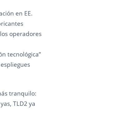
ación en EE.
bricantes
 los operadores
ón tecnológica”
despliegues
ás tranquilo:
ayas, TLD2 ya