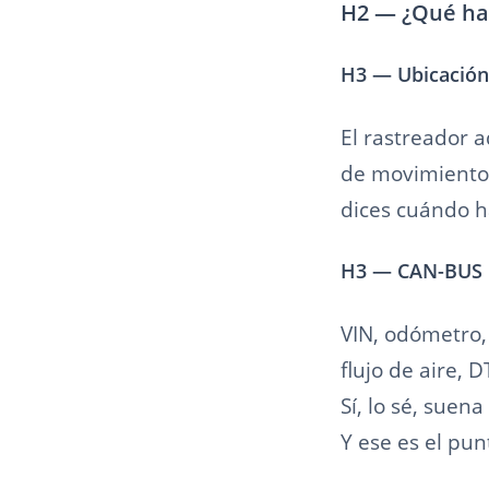
H2 — ¿Qué hac
H3 — Ubicación 
El rastreador 
de movimiento y
dices cuándo h
H3 — CAN-BUS p
VIN, odómetro, 
flujo de aire, 
Sí, lo sé, sue
Y ese es el pun