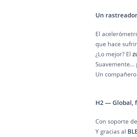
Un rastreador
El acelerómetro
que hace sufrir
¿Lo mejor? El
z
Suavemente… p
Un compañero d
H2 — Global, 
Con soporte d
Y gracias al
BLE