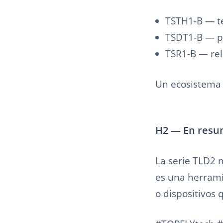
TSTH1-B — 
TSDT1-B — p
TSR1-B — rel
Un ecosistema 
H2 — En res
La serie TLD2 n
es una herrami
o dispositivos