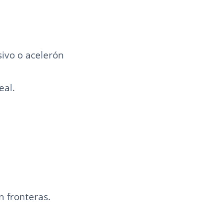
sivo o acelerón
eal.
n fronteras.